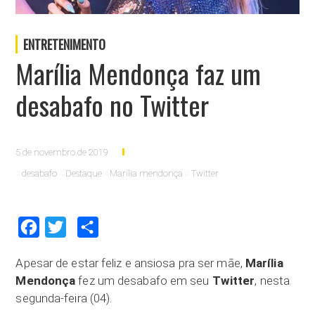
ENTRETENIMENTO
Marília Mendonça faz um
desabafo no Twitter
5 de novembro de 2019
desabafo
Destaque
Marília mendonça
Twitter
Facebook
Twitter
Compartilhar
Apesar de estar feliz e ansiosa pra ser mãe,
Marília
Mendonça
fez um desabafo em seu
Twitter
, nesta
segunda-feira (04).