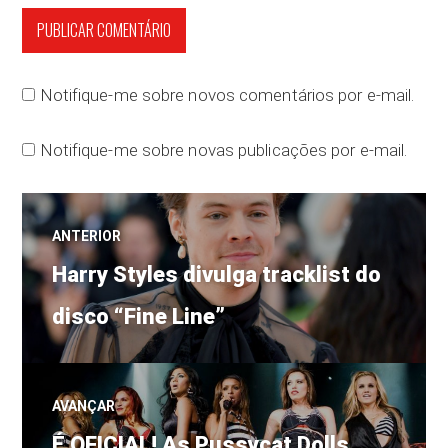
Notifique-me sobre novos comentários por e-mail.
Notifique-me sobre novas publicações por e-mail.
Navegação
ANTERIOR
Post
de
Harry Styles divulga tracklist do
anterior:
disco “Fine Line”
Post
AVANÇAR
Próximo
É OFICIAL! As Pussycat Dolls