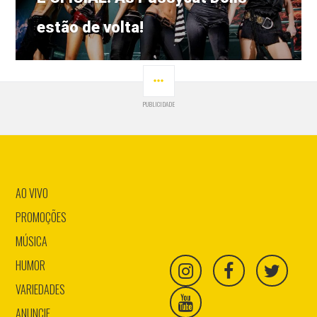
post:
estão de volta!
LATERAL
PUBLICIDADE
AO VIVO
PROMOÇÕES
MÚSICA
HUMOR
VARIEDADES
ANUNCIE