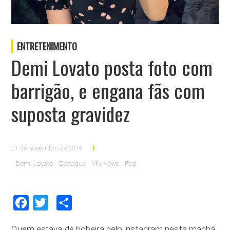
ENTRETENIMENTO
Demi Lovato posta foto com
barrigão, e engana fãs com
suposta gravidez
21 de novembro de 2019
Demi Lovato
Destaque
Mix News
Pop
Facebook
Twitter
Compartilhar
Quem estava de bobeira pelo instagram nesta manhã