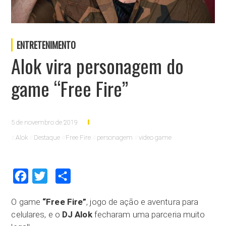
ENTRETENIMENTO
Alok vira personagem do
game “Free Fire”
5 de novembro de 2019
Alok
Destaque
Free Fire
personagem
video game
Facebook
Twitter
Compartilhar
O game
“Free Fire”
, jogo de ação e aventura para
celulares, e o
DJ Alok
fecharam uma parceria muito